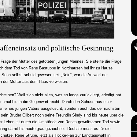
affeneinsatz und politische Gesinnung
Frage der Mutter des getöteten jungen Mannes. Sie stellte die Frage
ch dem Tod von Rene Bastubbe in Nordhausen bei ihr zu Hause
r Sohn selbst schuld gewesen sei. „Nein“, war die Antwort der
on der Mutter aus dem Haus verwiesen.
eiben? Weil sich nicht alles, was so lange zurückliegt, erledigt hat
chmal bis in die Gegenwart reicht. Durch den Schuss aus einer
en eines jungen Vaters ausgelöscht, sondern auch das der nächsten
 sein Bruder Gilbert noch seine Freundin Sindy sind bis heute über die
hr Leben ist durch die Umstände von Renes gewaltsamen Tod sowie
ang damit bis heute grau gezeichnet. Deshalb muss es für sie
schütze, Rene Strube, jetzt als Höcke-Fan zur Landtagswahl in