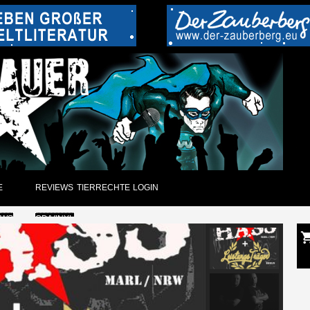
E
REVIEWS
TIERRECHTE
LOGIN
EWS
CD/VINYL
GUNGEN
DVD
CK
PAPIER
ARCHIV