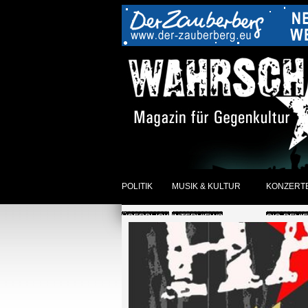
POLITIK
MUSIK & KULTUR
KONZERT
ÜBERBLICK
INTERVIEWS
GIG-REVI
REVIEWS DER WOCHE
ANKÜNDI
SONSTIGES
ÜBERBLI
ÜBERBLICK