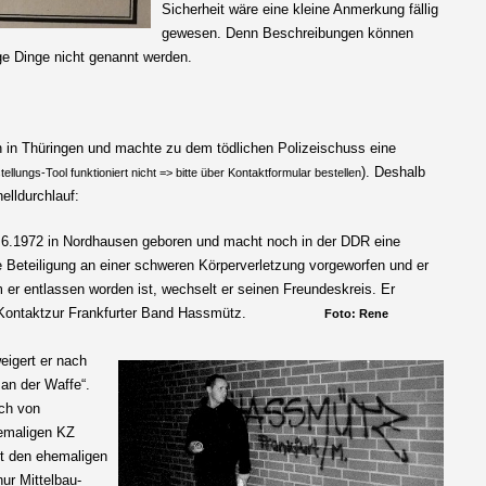
Sicherheit wäre eine kleine Anmerkung fällig
gewesen. Denn Beschreibungen können
ge Dinge nicht genannt werden.
in Thüringen und machte zu dem tödlichen Polizeischuss eine
). Deshalb
llungs-Tool funktioniert nicht => bitte über Kontaktformular bestellen
elldurchlauf:
6.1972 in Nordhausen geboren und macht noch in der DDR eine
 Beteiligung an einer schweren Körperverletzung vorgeworfen und er
er entlassen worden ist, wechselt er seinen Freundeskreis. Er
n, hat Kontaktzur Frankfurter Band Hassmütz.
Foto: Rene
eigert er nach
an der Waffe“.
ich von
emaligen KZ
ort den ehemaligen
nur Mittelbau-