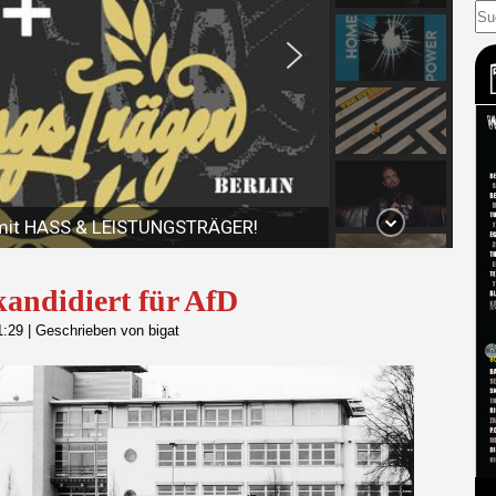
kandidiert für AfD
1:29
|
Geschrieben von bigat