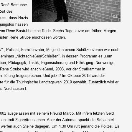
. René Bastubbe
Zeit des
uss, dass Nazis
ngungslos hassen
ng von Rene Bastubbe eine Rede. Sechs Tage zuvor am frühen Morgen
isten Rene Strube erschossen worden.
, Polizist, Familienvater, Mitglied in einem Schützenverein war noch
 Seminars „Nichtschießen/Schießen“, in dessen Programm es u.um
ion, Pädagogik, Taktik, Eigensicherung und Ethik ging. Nur wenige
Rene Strube wird anschließend, 2003, vor der Strafkammer in
 Tötung freigesprochen. Und jetzt? Im Oktober 2018 wird der
e für die Thüringische Landtagswahl 2019 gewählt. Zusätzlich wird er
is Nordhausen I.
2002 ausgelassen mit seinem Freund Marco. Mit ihrem letzten Geld
nnenstadt Zigaretten ziehen. Aber der Automat spuckt die Schachtel
 werfen auch Steine dagegen. Um 4.30 Uhr ruft jemand die Polizei. Es