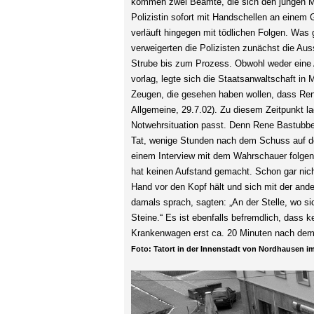
kommen zwei Beamte, die sich den jungen M
Polizistin sofort mit Handschellen an einem G
verläuft hingegen mit tödlichen Folgen. Was g
verweigerten die Polizisten zunächst die Au
Strube bis zum Prozess. Obwohl weder eine A
vorlag, legte sich die Staatsanwaltschaft i
Zeugen, die gesehen haben wollen, dass Rene
Allgemeine, 29.7.02). Zu diesem Zeitpunkt la
Notwehrsituation passt. Denn Rene Bastubb
Tat, wenige Stunden nach dem Schuss auf de
einem Interview mit dem Wahrschauer folgen
hat keinen Aufstand gemacht. Schon gar nic
Hand vor den Kopf hält und sich mit der an
damals sprach, sagten: „An der Stelle, wo s
Steine.“ Es ist ebenfalls befremdlich, dass k
Krankenwagen erst ca. 20 Minuten nach dem 
Foto: Tatort in der Innenstadt von Nordhausen i