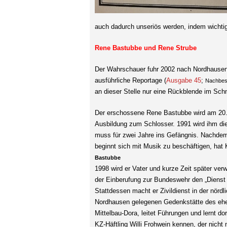
auch dadurch unseriös werden, indem wichti
Rene Bastubbe und Rene Strube
Der Wahrschauer fuhr 2002 nach Nordhausen 
ausführliche Reportage (
Ausgabe 45
;
Nachbeste
an dieser Stelle nur eine Rückblende im Schn
Der erschossene Rene Bastubbe wird am 20.
Ausbildung zum Schlosser. 1991 wird ihm die
muss für zwei Jahre ins Gefängnis. Nachdem 
beginnt sich mit Musik zu beschäftige
Bastubbe
1998 wird er Vater und kurze Zeit später verw
der Einberufung zur Bundeswehr den „Dienst 
Stattdessen macht er Zivildienst in der nördl
Nordhausen gelegenen Gedenkstätte des eh
Mittelbau-Dora, leitet Führungen und lernt d
KZ-Häftling Willi Frohwein kennen, der nicht 