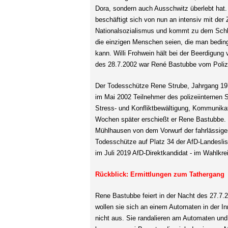
Dora, sondern auch Ausschwitz überlebt hat
beschäftigt sich von nun an intensiv mit der 
Nationalsozialismus und kommt zu dem Schl
die einzigen Menschen seien, die man bedi
kann. Willi Frohwein hält bei der Beerdigu
des 28.7.2002 war René Bastubbe vom Poliz
Der Todesschütze Rene Strube, Jahrgang 1971
im Mai 2002 Teilnehmer des polizeiinternen
Stress- und Konfliktbewältigung, Kommunikat
Wochen später erschießt er Rene Bastubbe. 
Mühlhausen von dem Vorwurf der fahrlässigen
Todesschütze auf Platz 34 der AfD-Landeslist
im Juli 2019 AfD-Direktkandidat - im Wahlkre
Rückblick: Ermittlungen zum Tathergang
Rene Bastubbe feiert in der Nacht des 27.7.
wollen sie sich an einem Automaten in der I
nicht aus. Sie randalieren am Automaten und