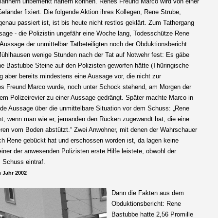
ännern unbemerkt nähern können. Renes Freund Marco wird von einer
eländer fixiert. Die folgende Aktion ihres Kollegen, Rene Strube,
enau passiert ist, ist bis heute nicht restlos geklärt. Zum Tathergang
ssage - die Polizistin ungefähr eine Woche lang, Todesschütze Rene
ussage der unmittelbar Tatbeteiligten noch der Obduktionsbericht
n Mühlhausen wenige Stunden nach der Tat auf Notwehr fest: Es gäbe
 Bastubbe Steine auf den Polizisten geworfen hätte (Thüringische
g aber bereits mindestens eine Aussage vor, die nicht zur
es Freund Marco wurde, noch unter Schock stehend, am Morgen der
m Polizeirevier zu einer Aussage gedrängt. Später machte Marco in
de Aussage über die unmittelbare Situation vor dem Schuss: „Rene
ht, wenn man wie er, jemanden den Rücken zugewandt hat, die eine
deren vom Boden abstützt.“ Zwei Anwohner, mit denen der Wahrschauer
ich Rene gebückt hat und erschossen worden ist, da lagen keine
einer der anwesenden Polizisten erste Hilfe leistete, obwohl der
Schuss eintraf.
m Jahr 2002
Dann die Fakten aus dem
Obduktionsbericht: Rene
Bastubbe hatte 2,56 Promille