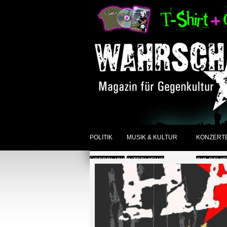
POLITIK
MUSIK & KULTUR
KONZERT
ÜBERBLICK
INTERVIEWS
GIG-REVI
REVIEWS DER WOCHE
ANKÜNDI
SONSTIGES
ÜBERBLI
ÜBERBLICK