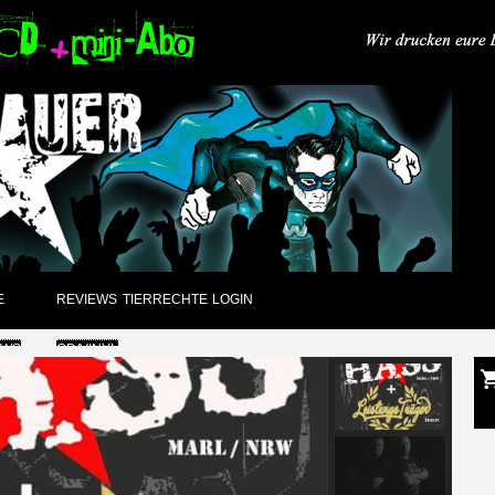
E
REVIEWS
TIERRECHTE
LOGIN
EWS
CD/VINYL
GUNGEN
DVD
CK
PAPIER
ARCHIV