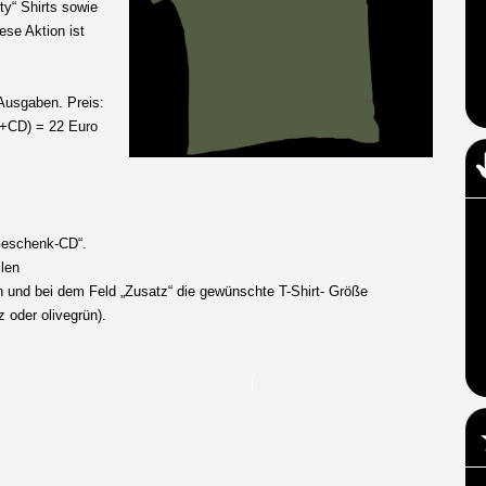
rty“ Shirts sowie
se Aktion ist
usgaben. Preis:
t+CD) = 22 Euro
„Geschenk-CD“.
llen
 und bei dem Feld „Zusatz“ die gewünschte T-Shirt- Größe
 oder olivegrün).