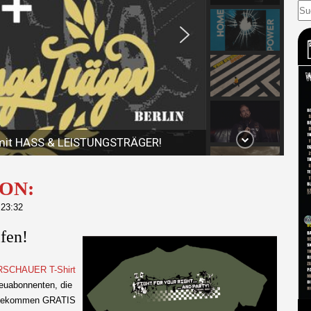
ON:
 23:32
fen!
HRSCHAUER T-Shirt
Neuabonnenten, die
n, bekommen GRATIS