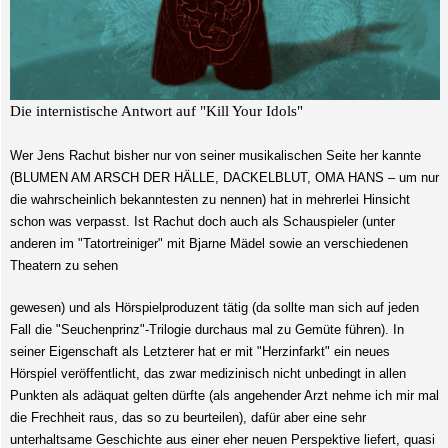
Die internistische Antwort auf "Kill Your Idols"
Wer Jens Rachut bisher nur von seiner musikalischen Seite her kannte
(BLUMEN AM ARSCH DER HÄLLE, DACKELBLUT, OMA HANS – um nur
die wahrscheinlich bekanntesten zu nennen) hat in mehrerlei Hinsicht
schon was verpasst. Ist Rachut doch auch als Schauspieler (unter
anderen im "Tatortreiniger" mit Bjarne Mädel sowie an verschiedenen
Theatern zu sehen
gewesen) und als Hörspielproduzent tätig (da sollte man sich auf jeden
Fall die "Seuchenprinz"-Trilogie durchaus mal zu Gemüte führen). In
seiner Eigenschaft als Letzterer hat er mit "Herzinfarkt" ein neues
Hörspiel veröffentlicht, das zwar medizinisch nicht unbedingt in allen
Punkten als adäquat gelten dürfte (als angehender Arzt nehme ich mir mal
die Frechheit raus, das so zu beurteilen), dafür aber eine sehr
unterhaltsame Geschichte aus einer eher neuen Perspektive liefert, quasi