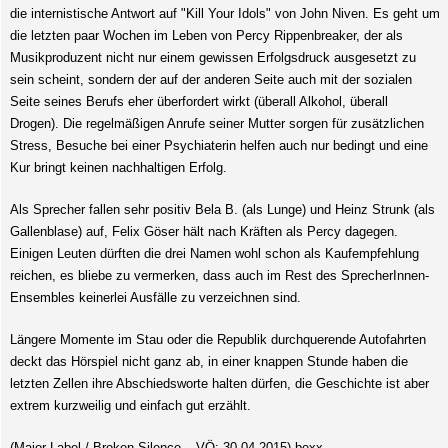
die internistische Antwort auf "Kill Your Idols" von John Niven. Es geht um
die letzten paar Wochen im Leben von Percy Rippenbreaker, der als
Musikproduzent nicht nur einem gewissen Erfolgsdruck ausgesetzt zu
sein scheint, sondern der auf der anderen Seite auch mit der sozialen
Seite seines Berufs eher überfordert wirkt (überall Alkohol, überall
Drogen). Die regelmäßigen Anrufe seiner Mutter sorgen für zusätzlichen
Stress, Besuche bei einer Psychiaterin helfen auch nur bedingt und eine
Kur bringt keinen nachhaltigen Erfolg.
Als Sprecher fallen sehr positiv Bela B. (als Lunge) und Heinz Strunk (als
Gallenblase) auf, Felix Göser hält nach Kräften als Percy dagegen.
Einigen Leuten dürften die drei Namen wohl schon als Kaufempfehlung
reichen, es bliebe zu vermerken, dass auch im Rest des SprecherInnen-
Ensembles keinerlei Ausfälle zu verzeichnen sind.
Längere Momente im Stau oder die Republik durchquerende Autofahrten
deckt das Hörspiel nicht ganz ab, in einer knappen Stunde haben die
letzten Zellen ihre Abschiedsworte halten dürfen, die Geschichte ist aber
extrem kurzweilig und einfach gut erzählt.
(Major Label / Broken Silence – VÖ: 30.04.2015) bexx