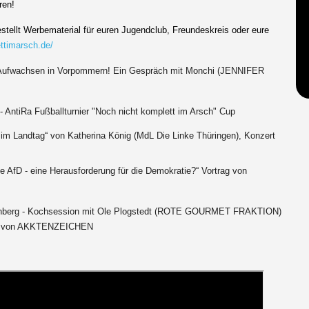
ren!
bestellt Werbematerial für euren Jugendclub, Freundeskreis oder eure
ttimarsch.de/
s“ Aufwachsen in Vorpommern! Ein Gespräch mit Monchi (JENNIFER
 AntiRa Fußballturnier "Noch nicht komplett im Arsch" Cup
im Landtag“ von Katherina König (MdL Die Linke Thüringen), Konzert
 AfD - eine Herausforderung für die Demokratie?“ Vortrag von
henberg - Kochsession mit Ole Plogstedt (ROTE GOURMET FRAKTION)
k von AKKTENZEICHEN