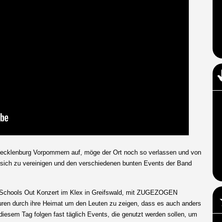
 Mecklenburg Vorpommern auf, möge der Ort noch so verlassen und von
, sich zu vereinigen und den verschiedenen bunten Events der Band
m Schools Out Konzert im Klex in Greifswald, mit ZUGEZOGEN
 durch ihre Heimat um den Leuten zu zeigen, dass es auch anders
diesem Tag folgen fast täglich Events, die genutzt werden sollen, um