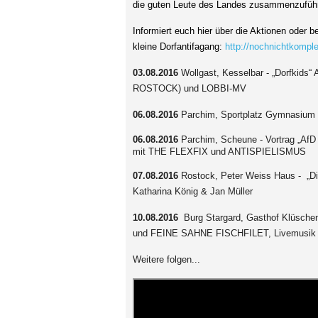
die guten Leute des Landes zusammenzufüh
Informiert euch hier über die Aktionen oder 
kleine Dorfantifagang:
http://nochnichtkomple
03.08.2016
Wollgast, Kesselbar - „Dorfkid
ROSTOCK) und LOBBI-MV
06.08.2016
Parchim, Sportplatz Gymnasium -
06.08.2016
Parchim, Scheune - Vortrag „AfD 
mit THE FLEXFIX und ANTISPIELISMUS
07.08.2016
Rostock, Peter Weiss Haus - „Die
Katharina König & Jan Müller
10.08.2016
Burg Stargard, Gasthof Klüsc
und FEINE SAHNE FISCHFILET, Livemusi
Weitere folgen...