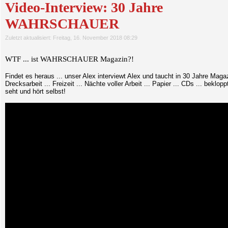
Video-Interview: 30 Jahre
WAHRSCHAUER
Zuletzt aktualisiert: Freitag, 16. November 2018 08:29
WTF ... ist WAHRSCHAUER Magazin?!
Findet es heraus ... unser Alex interviewt Alex und taucht in 30 Jahre Magaz
Drecksarbeit ... Freizeit ... Nächte voller Arbeit ... Papier ... CDs ... beklop
seht und hört selbst!