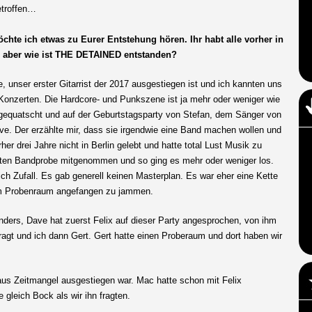
etroffen…
chte ich etwas zu Eurer Entstehung hören. Ihr habt alle vorher in
, aber wie ist THE DETAINED entstanden?
 unser erster Gitarrist der 2017 ausgestiegen ist und ich kannten uns
 Konzerten. Die Hardcore- und Punkszene ist ja mehr oder weniger wie
 gequatscht und auf der Geburtstagsparty von Stefan, dem Sänger von
. Der erzählte mir, dass sie irgendwie eine Band machen wollen und
er drei Jahre nicht in Berlin gelebt und hatte total Lust Musik zu
sten Bandprobe mitgenommen und so ging es mehr oder weniger los.
ch Zufall. Es gab generell keinen Masterplan. Es war eher eine Kette
 im Probenraum angefangen zu jammen.
ers, Dave hat zuerst Felix auf dieser Party angesprochen, von ihm
ragt und ich dann Gert. Gert hatte einen Proberaum und dort haben wir
 Zeitmangel ausgestiegen war. Mac hatte schon mit Felix
 gleich Bock als wir ihn fragten.