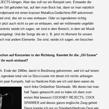
TS klingen. Aber das soll nur ein Beispiel sein. Entweder die
 Stil gefunden hat, auf den man Bock hat, dann ist man natürlich
irgendjemand mit einen krassen Metallica-Gedächtnis-Riff ankommen
ed sind, das wir so was einbauen. Oder so irgendeinen richtig
zt auch nicht so per se einbauen, weil wir mittlerweile ungefähr
estotrotz würde ich sagen, wir sind in dem Bereich, in dem wir Musik
stgelegt. Und die Songs die wir z. B. jetzt im Moment für unsere
och mal andere Elemente. Sie sind, würde ich sagen, ein bisschen
schon auf Konzerten in der Richtung. Kanntet ihr die „Oi!-Szene“
 ihr euch einlasst?
 d.h. Ende der 1990er, damit in Berührung gekommen, weil ich auf einem
irgendwie total viel so Disco-Leute mit denen ich nichts anfangen
ein paar Kumpels, halt so Hardcore Kids wie ich und dann waren da
noch
linke Ostberliner Skinheads. Mit denen hat man
halt Tapes getauscht und so habe ich dann zum
ersten Mal bewusst COCKNEY REJECTS, COCK
SPARRER und dieses ganze englische Zeug gehört.
Davor kannte ich nur so Standard-Hardcore-Zeug wie