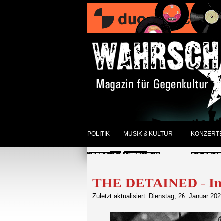
POLITIK
MUSIK & KULTUR
KONZERT
ÜBERBLICK
INTERVIEWS
GIG-REVI
REVIEWS DER WOCHE
ANKÜNDI
THE DETAINED - In
SONSTIGES
ÜBERBLI
Zuletzt aktualisiert: Dienstag, 26. Januar 20
ÜBERBLICK