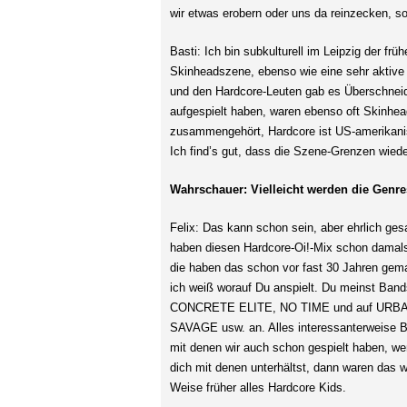
wir etwas erobern oder uns da reinzecken, so
Basti: Ich bin subkulturell im Leipzig der f
Skinheadszene, ebenso wie eine sehr aktive
und den Hardcore-Leuten gab es Überschneid
aufgespielt haben, waren ebenso oft Skinhea
zusammengehört, Hardcore ist US-amerikanis
Ich find’s gut, dass die Szene-Grenzen wie
Wahrschauer: Vielleicht werden die Genres
Felix: Das kann schon sein, aber ehrlich ges
haben diesen Hardcore-Oi!-Mix schon damal
die haben das schon vor fast 30 Jahren gemac
ich
weiß worauf Du anspielt. Du meinst Band
CONCRETE ELITE, NO TIME und auf URB
SAVAGE usw. an. Alles interessanterweise 
mit denen wir auch schon gespielt haben, w
dich mit denen unterhältst, dann waren das w
Weise früher alles Hardcore Kids.