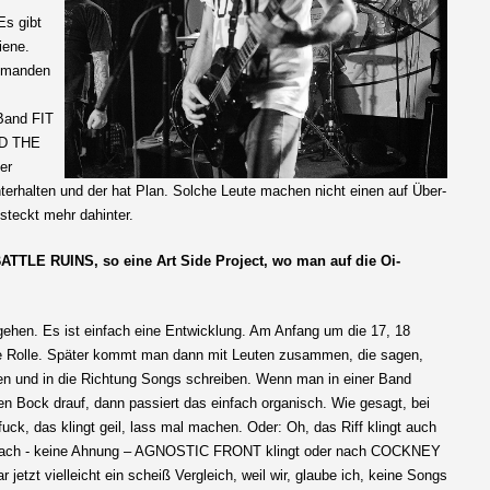
Es gibt
iene.
jemanden
Band FIT
ND THE
er
unterhalten und der hat Plan. Solche Leute machen nicht einen auf Über-
 steckt mehr dahinter.
ATTLE RUINS, so eine Art Side Project, wo man auf die Oi-
e gehen. Es ist einfach eine Entwicklung. Am Anfang um die 17, 18
ine Rolle. Später kommt man dann mit Leuten zusammen, die sagen,
en und in die Richtung Songs schreiben. Wenn man in einer Band
ben Bock drauf, dann passiert das einfach organisch. Wie gesagt, bei
uck, das klingt geil, lass mal machen. Oder: Oh, das Riff klingt auch
n nach - keine Ahnung – AGNOSTIC FRONT klingt oder nach COCKNEY
jetzt vielleicht ein scheiß Vergleich, weil wir, glaube ich, keine Songs