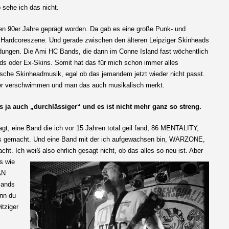
 sehe ich das nicht.
rühen 90er Jahre geprägt worden. Da gab es eine große Punk- und
 Hardcoreszene. Und gerade zwischen den älteren Leipziger Skinheads
ungen. Die Ami HC Bands, die dann im Conne Island fast wöchentlich
ds oder Ex-Skins. Somit hat das für mich schon immer alles
che Skinheadmusik, egal ob das jemandem jetzt wieder nicht passt.
der verschwimmen und man das auch musikalisch merkt.
 ja auch „durchlässiger“ und es ist nicht mehr ganz so streng.
agt, eine Band die ich vor 15 Jahren total geil fand, 86 MENTALITY,
s gemacht. Und eine Band mit der ich aufgewachsen bin, WARZONE,
ht. Ich weiß also ehrlich gesagt nicht, ob das alles so neu ist. Aber
s wie
AN
Bands
enn du
itziger