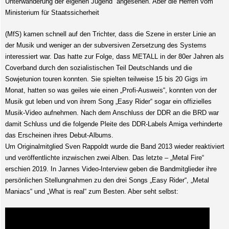
Unterwanderung der eigenen Jugend“ angesehen. Aber die Herren vom
Ministerium für Staatssicherheit
(MfS) kamen schnell auf den Trichter, dass die Szene in erster Linie an
der Musik und weniger an der subversiven Zersetzung des Systems
interessiert war. Das hatte zur Folge, dass METALL in der 80er Jahren als
Coverband durch den sozialistischen Teil Deutschlands und die
Sowjetunion touren konnten. Sie spielten teilweise 15 bis 20 Gigs im
Monat, hatten so was geiles wie einen „Profi-Ausweis“, konnten von der
Musik gut leben und von ihrem Song „Easy Rider“ sogar ein offizielles
Musik-Video aufnehmen. Nach dem Anschluss der DDR an die BRD war
damit Schluss und die folgende Pleite des DDR-Labels Amiga verhinderte
das Erscheinen ihres Debut-Albums.
Um Originalmitglied Sven Rappoldt wurde die Band 2013 wieder reaktiviert
und veröffentlichte inzwischen zwei Alben. Das letzte – „Metal Fire“
erschien 2019. In Jannes Video-Interview geben die Bandmitglieder ihre
persönlichen Stellungnahmen zu den drei Songs „Easy Rider“, „Metal
Maniacs“ und „What is real“ zum Besten. Aber seht selbst: