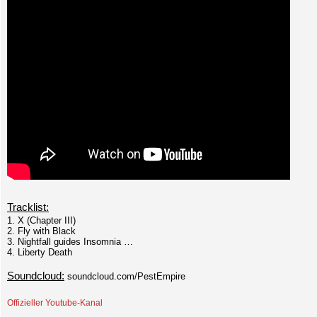
Tracklist:
1. X (Chapter III)
2. Fly with Black
3. Nightfall guides Insomnia …
4. Liberty Death
Soundcloud:
soundcloud.com/PestEmpire
Offizieller Youtube-Kanal