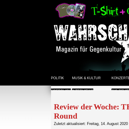
POLITIK
MUSIK & KULTUR
KONZERT
ÜBERBLICK
INTERVIEWS
GIG-REVI
REVIEWS DER WOCHE
ANKÜNDI
Review der Woche:
Round
SONSTIGES
ÜBERBLI
Zuletzt aktualisiert: Freitag, 14. August 2020
ÜBERBLICK