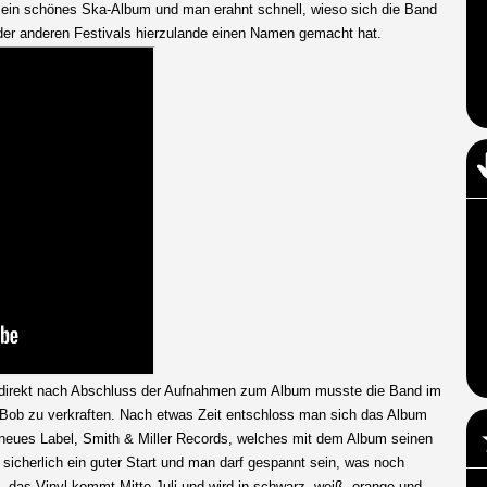
 ein schönes Ska-Album und man erahnt schnell, wieso sich die Band
 oder anderen Festivals hierzulande einen Namen gemacht hat.
, direkt nach Abschluss der Aufnahmen zum Album musste die Band im
 Bob zu verkraften. Nach etwas Zeit entschloss man sich das Album
ndneues Label, Smith & Miller Records, welches mit dem Album seinen
l sicherlich ein guter Start und man darf gespannt sein, was noch
das Vinyl kommt Mitte Juli und wird in schwarz, weiß, orange und