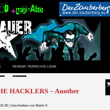
E
REVIEWS
TIERRECHTE
LOGIN
EWS
CD/VINYL
GUNGEN
DVD
 THE HACKLERS – Another
CK
PAPIER
 16:36
|
Geschrieben von Martin K.
ARCHIV