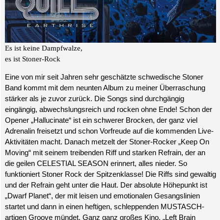
Es ist keine Dampfwalze,
es ist Stoner-Rock
Eine von mir seit Jahren sehr geschätzte schwedische Stoner
Band kommt mit dem neunten Album zu meiner Überraschung
stärker als je zuvor zurück. Die Songs sind durchgängig
eingängig, abwechslungsreich und rocken ohne Ende! Schon der
Opener „Hallucinate“ ist ein schwerer Brocken, der ganz viel
Adrenalin freisetzt und schon Vorfreude auf die kommenden Live-
Aktivitäten macht. Danach metzelt der Stoner-Rocker „Keep On
Moving“ mit seinem treibenden Riff und starken Refrain, der an
die geilen CELESTIAL SEASON erinnert, alles nieder. So
funktioniert Stoner Rock der Spitzenklasse! Die Riffs sind gewaltig
und
der Refrain geht unter die Haut. Der absolute Höhepunkt ist
„Dwarf Planet“, der mit leisen und emotionalen Gesangslinien
startet und dann in einen heftigen, schleppenden MUSTASCH-
artigen Groove mündet. Ganz ganz großes Kino. „Left Brain