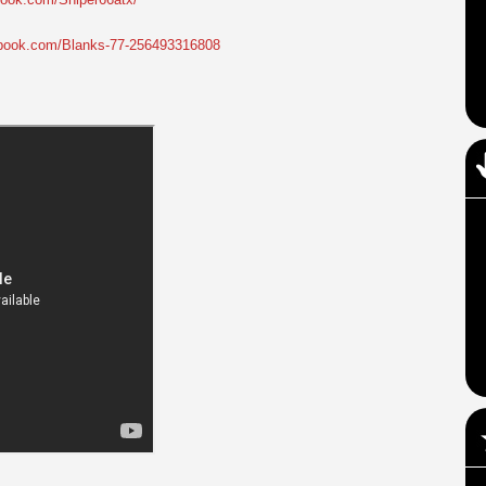
ebook.com/Blanks-77-256493316808