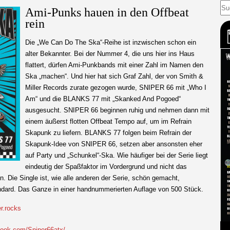
Ami-Punks hauen in den Offbeat
rein
Die „We Can Do The Ska“-Reihe ist inzwischen schon ein
alter Bekannter. Bei der Nummer 4, die uns hier ins Haus
flattert, dürfen Ami-Punkbands mit einer Zahl im Namen den
Ska „machen“. Und hier hat sich Graf Zahl, der von Smith &
Miller Records zurate gezogen wurde, SNIPER 66 mit „Who I
Am“ und die BLANKS 77 mit „Skanked And Pogoed“
ausgesucht. SNIPER 66 beginnen ruhig und nehmen dann mit
einem äußerst flotten Offbeat Tempo auf, um im Refrain
Skapunk zu liefern. BLANKS 77 folgen beim Refrain der
Skapunk-Idee von SNIPER 66, setzen aber ansonsten eher
auf Party und „Schunkel“-Ska. Wie häufiger bei der Serie liegt
eindeutig der Spaßfaktor im Vordergrund und nicht das
n. Die Single ist, wie alle anderen der Serie, schön gemacht,
andard. Das Ganze in einer handnummerierten Auflage von 500 Stück.
er.rocks
book.com/Sniper66atx/