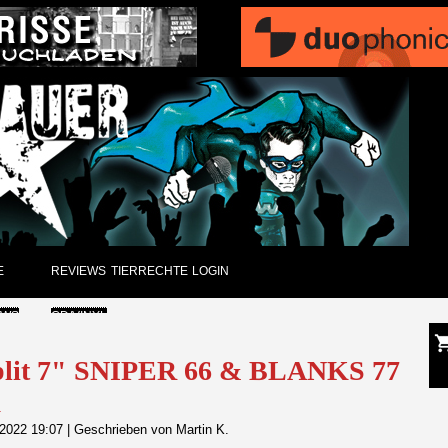
E
REVIEWS
TIERRECHTE
LOGIN
EWS
CD/VINYL
GUNGEN
DVD
Split 7" SNIPER 66 & BLANKS 77
a
CK
PAPIER
 2022 19:07
|
Geschrieben von Martin K.
ARCHIV