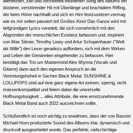
allerletzten, zäh und verzweifelt intonierten Song des Albums ein
düsterer, verstörender Hit mit Überlänge und brachialem Riffing,
der beim Hörer nachhallt und sich im Hirn festzusetzen vermag
wie es mir selten passiert ist! Großes Kino! Das Ganze wird mit
tiefgründigen Lyrics veredelt, die sich vornehmlich mit den
Abgründen der menschlichen Existenz befassen und, inspiriert
von Max Stirner, Timothy Leary und Artur Schopenhauer ("Welt
als Wille") den Leser geradezu auffordern, sich mit dem Wirken
und Leben der Genannten eingehender zu befassen. Hier
bestätigt das Trio um Mastermind Alex Ithymia (Vocals und
Gitarre) dann auch den eigenen Anspruch an die
Vertretungshoheit in Sachen Black Metal. SUNSHINE &
LOLLIPOPS sind auf eine ganz eigene Art extrem, sperrig, nicht
massenkompatibel und feiern dabei die universelle
Hoffnungslosigkeit ... alles Attribute, die eine ernstzunehmende
Black Metal Band auch 2022 auszeichnen sollte.
Schlußendlich ist noch wichtig zu erwähnen, dass der von Bassist
Michael Horn produzierte Sound des Albums klar, dynamisch und
druckvoll ausgearbeitet wurde. Das perfekte, vielschichtige