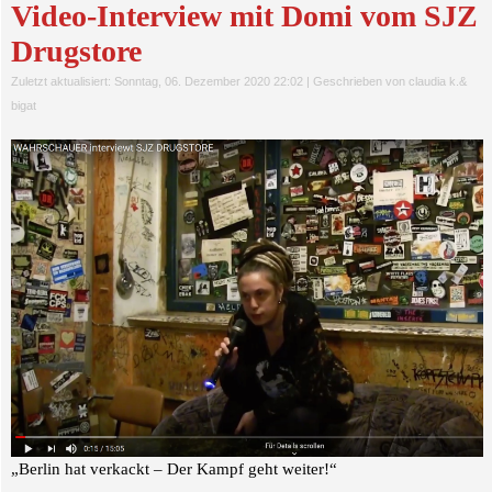
Video-Interview mit Domi vom SJZ
Drugstore
Zuletzt aktualisiert: Sonntag, 06. Dezember 2020 22:02
|
Geschrieben von claudia k.&
bigat
„Berlin hat verkackt – Der Kampf geht weiter!“