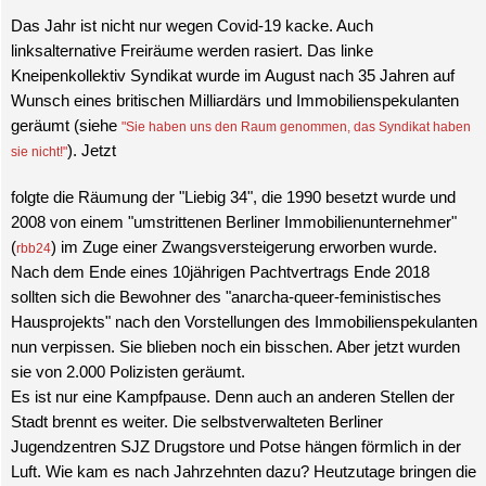
Das Jahr ist nicht nur wegen Covid-19 kacke. Auch
linksalternative Freiräume werden rasiert. Das linke
Kneipenkollektiv Syndikat wurde im August nach 35 Jahren auf
Wunsch eines britischen Milliardärs und Immobilienspekulanten
geräumt (siehe
"Sie haben uns den Raum genommen, das Syndikat haben
). Jetzt
sie nicht!"
folgte die Räumung der "Liebig 34", die 1990 besetzt wurde und
2008 von einem "umstrittenen Berliner Immobilienunternehmer"
(
) im Zuge einer Zwangsversteigerung erworben wurde.
rbb24
Nach dem Ende eines 10jährigen Pachtvertrags Ende 2018
sollten sich die Bewohner des "anarcha-queer-feministisches
Hausprojekts" nach den Vorstellungen des Immobilienspekulanten
nun verpissen. Sie blieben noch ein bisschen. Aber jetzt wurden
sie von 2.000 Polizisten geräumt.
Es ist nur eine Kampfpause. Denn auch an anderen Stellen der
Stadt brennt es weiter. Die selbstverwalteten Berliner
Jugendzentren SJZ Drugstore und Potse hängen förmlich in der
Luft. Wie kam es nach Jahrzehnten dazu? Heutzutage bringen die