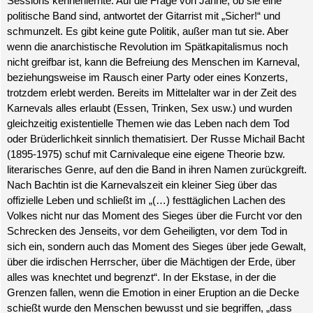
Sessions kennenlernte. Auf die Frage von Janne, ob sie eine
politische Band sind, antwortet der Gitarrist mit „Sicher!“ und
schmunzelt. Es gibt keine gute Politik, außer man tut sie. Aber
wenn die anarchistische Revolution im Spätkapitalismus
noch
nicht greifbar ist, kann die Befreiung des Menschen im Karneval,
beziehungsweise im Rausch einer Party oder eines Konzerts,
trotzdem erlebt werden. Bereits im Mittelalter war in der Zeit des
Karnevals alles erlaubt (Essen, Trinken, Sex usw.) und wurden
gleichzeitig existentielle Themen wie das Leben nach dem Tod
oder Brüderlichkeit sinnlich thematisiert. Der Russe Michail Bacht
(1895-1975) schuf mit Carnivaleque eine eigene Theorie bzw.
literarisches Genre, auf den die Band in ihren Namen zurückgreift.
Nach Bachtin ist die Karnevalszeit ein kleiner Sieg über das
offizielle Leben und schließt im „(…) festtäglichen Lachen des
Volkes nicht nur das Moment des Sieges über die Furcht vor den
Schrecken des Jenseits, vor dem Geheiligten, vor dem Tod in
sich ein, sondern auch das Moment des Sieges über jede Gewalt,
über die irdischen Herrscher, über die Mächtigen der Erde, über
alles was knechtet und begrenzt“. In der Ekstase, in der die
Grenzen fallen, wenn die Emotion in einer Eruption an die Decke
schießt wurde den Menschen bewusst und sie begriffen, „dass