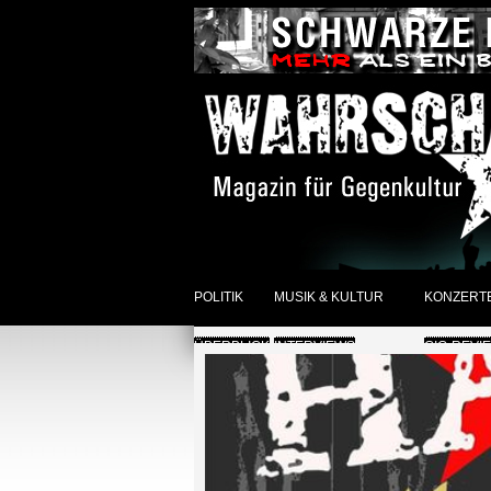
POLITIK
MUSIK & KULTUR
KONZERT
ÜBERBLICK
INTERVIEWS
GIG-REVI
REVIEWS DER WOCHE
ANKÜNDI
SONSTIGES
ÜBERBLI
ÜBERBLICK