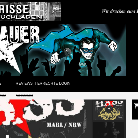
E
REVIEWS
TIERRECHTE
LOGIN
EWS
CD/VINYL
GUNGEN
DVD
CK
PAPIER
ARCHIV