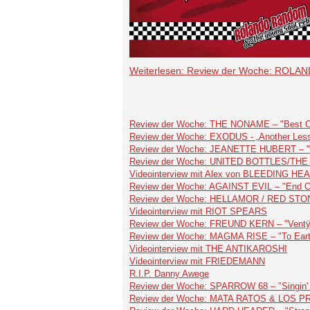
Weiterlesen: Review der Woche: RO
Review der Woche: THE NONAME – "Best Of 
Review der Woche: EXODUS - „Another Less
Review der Woche: JEANETTE HUBERT – 
Review der Woche: UNITED BOTTLES/THE JO
Videointerview mit Alex von BLEEDING 
Review der Woche: AGAINST EVIL – "End Of
Review der Woche: HELLAMOR / RED STON
Videointerview mit RIOT SPEARS
Review der Woche: FREUND KERN – "Ventÿ
Review der Woche: MAGMA RISE – "To Eart
Videointerview mit THE ANTIKAROSHI
Videointerview mit FRIEDEMANN
R.I.P. Danny Awege
Review der Woche: SPARROW 68 – "Singin' 
Review der Woche: MATA RATOS & LOS P