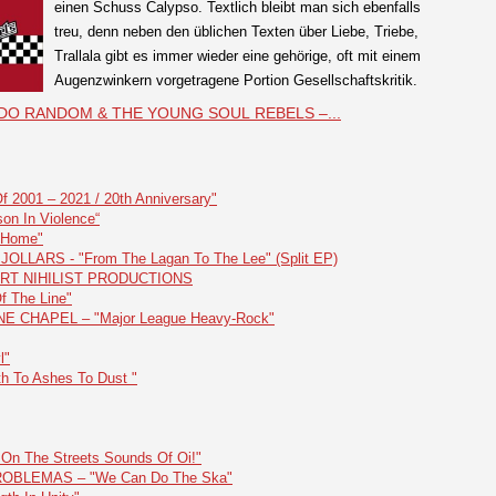
einen Schuss Calypso. Textlich bleibt man sich ebenfalls
treu, denn neben den üblichen Texten über Liebe, Triebe,
Trallala gibt es immer wieder eine gehörige, oft mit einem
Augenzwinkern vorgetragene Portion Gesellschaftskritik.
LANDO RANDOM & THE YOUNG SOUL REBELS –...
2001 – 2021 / 20th Anniversary"
on In Violence“
"Home"
LLARS - "From The Lagan To The Lee" (Split EP)
HEART NIHILIST PRODUCTIONS
 The Line"
E CHAPEL – "Major League Heavy-Rock"
l"
h To Ashes To Dust "
On The Streets Sounds Of Oi!"
ROBLEMAS – "We Can Do The Ska"