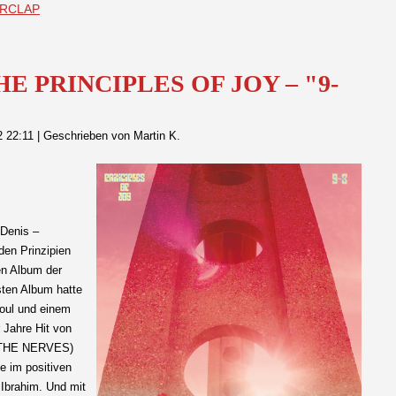
DERCLAP
THE PRINCIPLES OF JOY – "9-
2 22:11
|
Geschrieben von Martin K.
-Denis –
den Prinzipien
en Album der
ten Album hatte
oul und einem
 Jahre Hit von
e (THE NERVES)
e im positiven
Ibrahim. Und mit