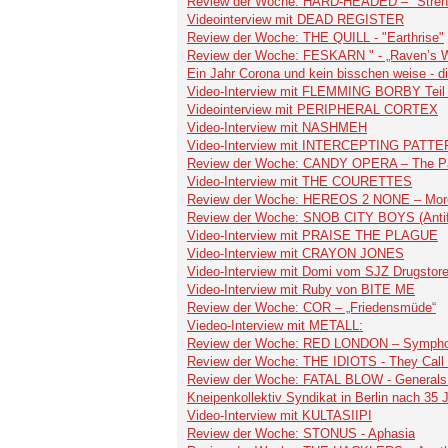
Review der Woche: HARD-HEADED – "Streng
Videointerview mit DEAD REGISTER
Review der Woche: THE QUILL - "Earthrise"
Review der Woche: FESKARN " - „Raven’s 
Ein Jahr Corona und kein bisschen weise - di
Video-Interview mit FLEMMING BORBY Teil
Videointerview mit PERIPHERAL CORTEX
Video-Interview mit NASHMEH
Video-Interview mit INTERCEPTING PATT
Review der Woche: CANDY OPERA – The Pat
Video-Interview mit THE COURETTES
Review der Woche: HEREOS 2 NONE – More F
Review der Woche: SNOB CITY BOYS (Antifas
Video-Interview mit PRAISE THE PLAGUE
Video-Interview mit CRAYON JONES
Video-Interview mit Domi vom SJZ Drugstor
Video-Interview mit Ruby von BITE ME
Review der Woche: COR – „Friedensmüde“
Viedeo-Interview mit METALL:
Review der Woche: RED LONDON – Symphon
Review der Woche: THE IDIOTS - They Call 
Review der Woche: FATAL BLOW - Generals 
Kneipenkollektiv Syndikat in Berlin nach 35 
Video-Interview mit KULTASIIPI
Review der Woche: STONUS - Aphasia