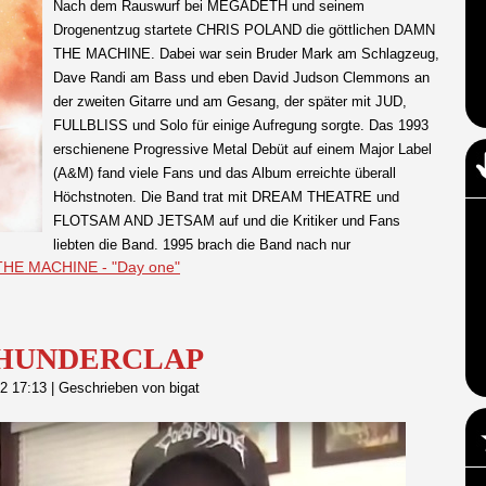
Nach dem Rauswurf bei MEGADETH und seinem
Drogenentzug startete CHRIS POLAND die göttlichen DAMN
THE MACHINE. Dabei war sein Bruder Mark am Schlagzeug,
Dave Randi am Bass und eben David Judson Clemmons an
der zweiten Gitarre und am Gesang, der später mit JUD,
FULLBLISS und Solo für einige Aufregung sorgte. Das 1993
erschienene Progressive Metal Debüt auf einem Major Label
(A&M) fand viele Fans und das Album erreichte überall
Höchstnoten. Die Band trat mit DREAM THEATRE und
FLOTSAM AND JETSAM auf und die Kritiker und Fans
liebten die Band. 1995 brach die Band nach nur
THE MACHINE - "Day one"
t THUNDERCLAP
22 17:13
|
Geschrieben von bigat