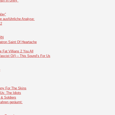
th In Unity"
Way“
e ausführliche Analyse:
 2
ERN
ron Saint Of Heartache
at Villians 2 You All
cist Oi!) – This Sound’s For Us
e
y For The Skins
Us: The Idiots
& Soldiers
Jahren geräumt: